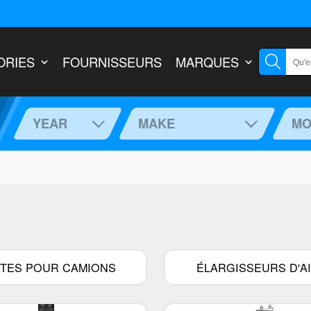
ORIES
FOURNISSEURS
MARQUES
YEAR
MAKE
MO
REMORQUAGE
SUS
tements
Attaches-remorques
Suspensi
Attelages à sellette
Kits de l
Supports de boule d'attelage
Butées 
TES POUR CAMIONS
ÉLARGISSEURS D'A
de remorque
ressorts
Contrôleurs de freins