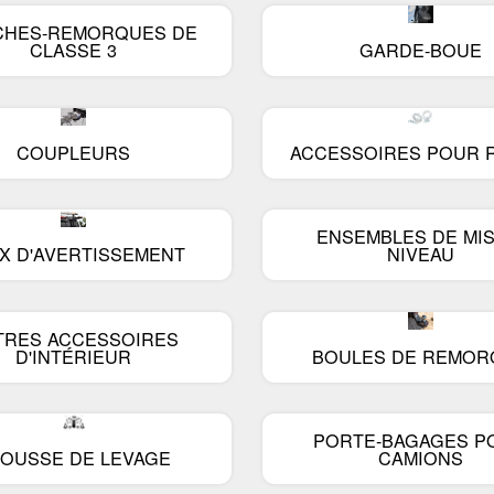
Série ARE Z
Électrique
CHES-REMORQUES DE
CLASSE 3
GARDE-BOUE
Série ARE Z2
ifs
vélos électriques
ARE MX Classique
n
Produits de nettoyage
ARE TW Classique
tion
Accessoires pour véhicules
COUPLEURS
ACCESSOIRES POUR 
récréatifs
Série ARE HD
Échauffement Defa
Série ARE ToolMaster
ENSEMBLES DE MIS
X D'AVERTISSEMENT
NIVEAU
Série ARE Classic en
aluminium
Unité commerciale de luxe
ARE
TRES ACCESSOIRES
D'INTÉRIEUR
BOULES DE REMOR
ARE DCU Max
Édition Diamant ARE DCU
PORTE-BAGAGES P
Série ARE LSII
OUSSE DE LEVAGE
CAMIONS
Fusion ARE