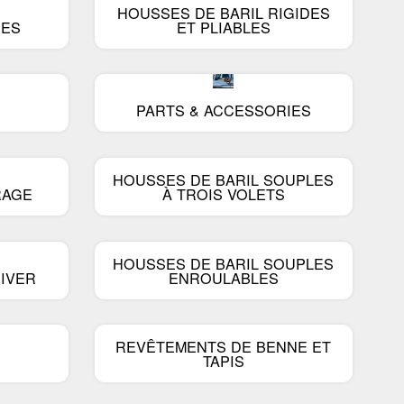
 à lames et
s
HOUSSES DE BARIL RIGIDES
nts
Autres accessoires de
Voir plus
SES
ET PLIABLES
performance
es de mise à niveau
ICE
COMMERCIAL
 de levage
PARTS & ACCESSORIES
 d'abaissement
ap Compak
Paquets
eurs et jambes de
p Wild
Porte-échelles
HOUSSES DE BARIL SOUPLES
pp Diablo
Rayonnage
RAGE
À TROIS VOLETS
de protection
Cloisons
antes
Tiroirs et armoires à pièces
Voir plus
HOUSSES DE BARIL SOUPLES
IVER
ENROULABLES
Feux d'avertissement
Sécurité
REVÊTEMENTS DE BENNE ET
Accessoires divers
TAPIS
Sol