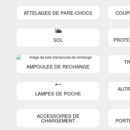
treuils
ATTELAGES DE PARE-CHOCS
COUP
Balais d'essuie-glace
Autres accessoires
extérieurs
SOL
PROTE
Accessoires de remorque
T
AMPOULES DE RECHANGE
AUTR
LAMPES DE POCHE
ACCESSOIRES DE
CHARGEMENT
PORT