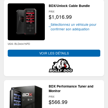
BDX/Unlock Cable Bundle
PRIX
$1,016.99
Sélectionnez un véhicule pour
confirmer son adéquation
BLD40475PD
UGS:
VOIR LES DÉTAILS
BDX Performance Tuner and
Monitor
PRIX
$566.99