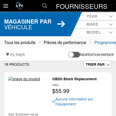
FOURNISSEURS
YEAR
MAGASINER PAR
MAKE
VÉHICULE
MODEL
Tous les produits
Pièces de performance
Programmeu
FILTRER
EXPÉDITION RAPIDE
18 PRODUCTS
TRIER PAR
OBDll Block Replacement
PRIX
$55.99
Aucune information sur
l'équipement
BLD40400-105-08
UGS: