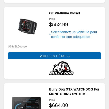
GT Platinum Diesel
PRIX
$552.99
Sélectionnez un véhicule pour
confirmer son adéquation
BLD40420
UGS:
VOIR LES DÉTAILS
Bully Dog GTX WATCHDOG For
MONITORING SYSTEM
OPTIMIZED FOR CUMMINS
PRIX
40465B
$664.00