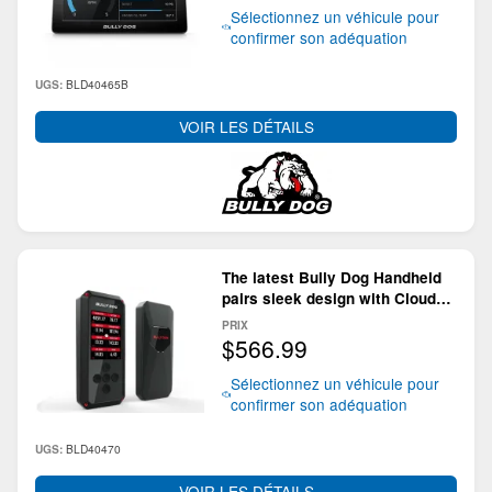
Sélectionnez un véhicule pour
confirmer son adéquation
BLD40465B
UGS:
VOIR LES DÉTAILS
The latest Bully Dog Handheld
pairs sleek design with Cloud
Updates
PRIX
$566.99
Sélectionnez un véhicule pour
confirmer son adéquation
BLD40470
UGS:
VOIR LES DÉTAILS