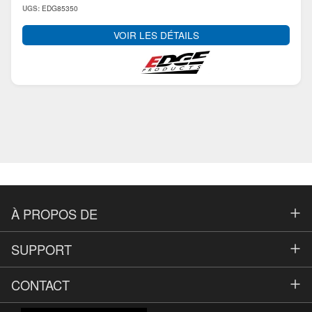
EDG85350
UGS:
VOIR LES DÉTAILS
À PROPOS DE
Fournisseurs
SUPPORT
Contact
FAQ
CONTACT
À propos de nous
Contact