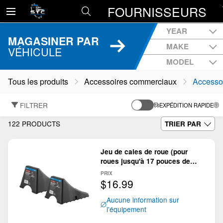
FOURNISSEURS
YEAR
MAGASINER PAR
MAKE
VÉHICULE
MODEL
Tous les produits
Accessoires commerciaux
Accessoi
FILTRER
EXPÉDITION RAPIDE
122 PRODUCTS
TRIER PAR
Jeu de cales de roue (pour
roues jusqu'à 17 pouces de
large)
PRIX
$16.99
Aucune information sur
l'équipement