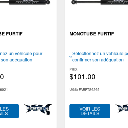
E FURTIF
MONOTUBE FURTIF
nez un véhicule pour
Sélectionnez un véhicule p
r son adéquation
confirmer son adéquation
PRIX
00
$101.00
6021
UGS:
FABFTS6265
 LES
VOIR LES
ILS
DÉTAILS