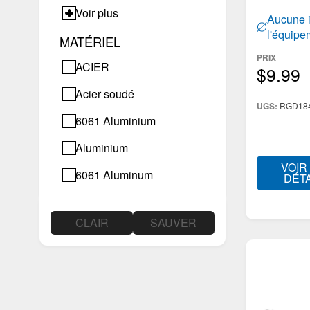
s'adapte 
Voir plus
treuils
amortisse
Aucune i
modernes
l'équipe
Balais d'essuie-glace
MATÉRIEL
PRIX
Autres accessoires
ACIER
$9.99
extérieurs
Acier soudé
Accessoires de remorque
UGS:
RGD184
6061 Aluminium
Aluminium
VOIR
6061 Aluminum
DÉTA
CLAIR
SAUVER