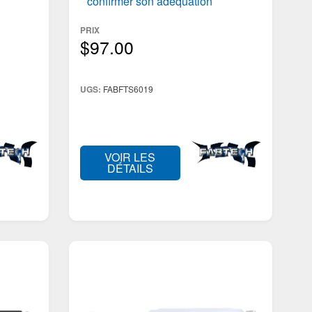
confirmer son adéquation
PRIX
$97.00
UGS:
FABFTS6019
VOIR LES
DÉTAILS